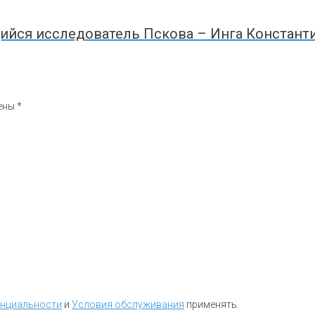
йся исследователь Пскова – Инга Констант
чены
*
енциальности
и
Условия обслуживания
применять.