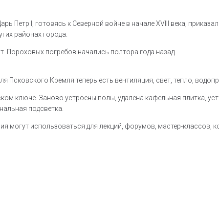
Царь Петр I, готовясь к Северной войне в начале XVIII века, прика
угих районах города.
т Пороховых погребов начались полтора года назад.
я Псковского Кремля теперь есть вентиляция, свет, тепло, водопр
ском ключе. Заново устроены полы, удалена кафельная плитка, у
нальная подсветка.
ения могут использоваться для лекций, форумов, мастер-классов, 