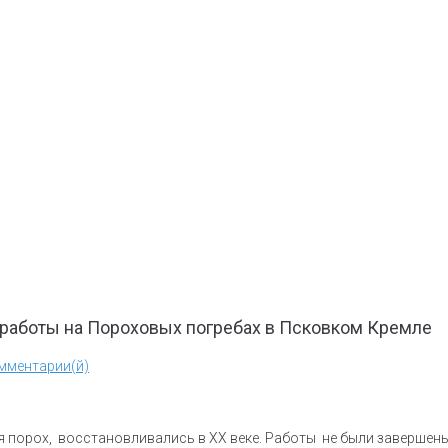
работы на Пороховых погребах в Псковком Кремле
мментарии(й)
ся порох, восстановливались в ХХ веке. Работы не были завершен