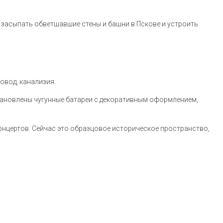
зал засыпать обветшавшие стены и башни в Пскове и устроить
овод, канализия.
становлены чугунные батареи с декоративным оформлением,
концертов. Сейчас это образцовое историческое пространство,