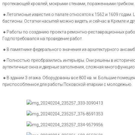
протекающей кровлей, мокрыми стенами, пораженными грибком.
🔸️Летописные известия о палате относятся к 1562 и 1609 годам. 
бастионы. Остатки насыпей можно видеть и сейчас в Кремле и др
🔸️Работы по созданию проекта ремонтно-реставрационных рабо
Год потребовался на проведение работ.
🔸️В памятнике федерального значения из архитектурного ансамбл
🔸️Полностью преобразились интерьеры. Они решены в историче
аутентичные окна и дверные заполнения, сложная многофункцио
🔸️В здании 3 этажа. Оборудованы все 800 кв. м. Большие помещ
приспособленное для работы Псковской епархии с молодежью.