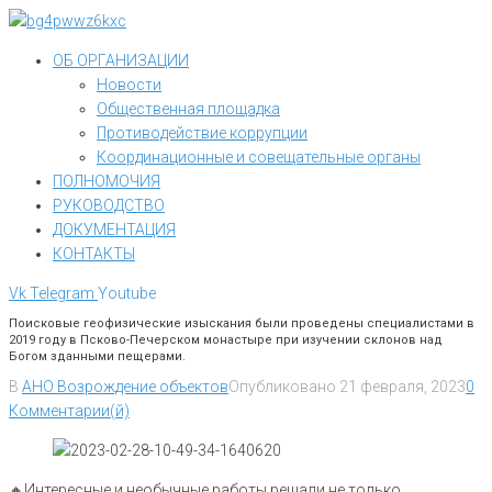
Перейти
к
ОБ ОРГАНИЗАЦИИ
контенту
Новости
Общественная площадка
Противодействие коррупции
Координационные и совещательные органы
ПОЛНОМОЧИЯ
РУКОВОДСТВО
ДОКУМЕНТАЦИЯ
КОНТАКТЫ
Vk
Telegram
Youtube
Поисковые геофизические изыскания были проведены специалистами в
2019 году в Псково-Печерском монастыре при изучении склонов над
Богом зданными пещерами.
В
АНО Возрождение объектов
Опубликовано
21 февраля, 2023
0
Комментарии(й)
🔸️Интересные и необычные работы решали не только