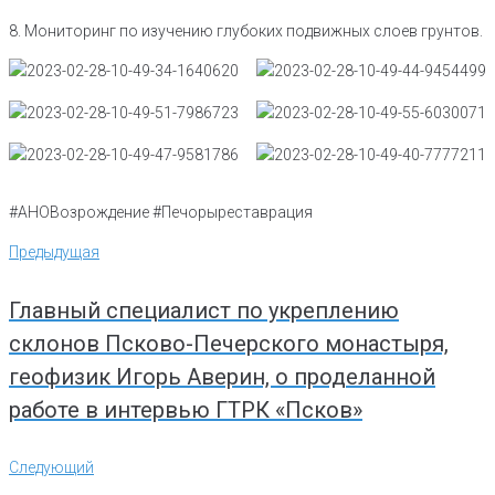
8. Мониторинг по изучению глубоких подвижных слоев грунтов.
#АНОВозрождение #Печорыреставрация
Навигация
Предыдущая
Предыдущая
по
записям
Главный специалист по укреплению
склонов Псково-Печерского монастыря,
геофизик Игорь Аверин, о проделанной
работе в интервью ГТРК «Псков»
Следующий
Следующий