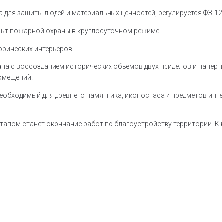
для защиты людей и материальных ценностей, регулируется ФЗ-123
льт пожарной охраны в круглосуточном режиме.
рических интерьеров.
вана с воссозданием исторических объемов двух приделов и папер
омещений.
еобходимый для древнего памятника, иконостаса и предметов инте
пом станет окончание работ по благоустройству территории. К 