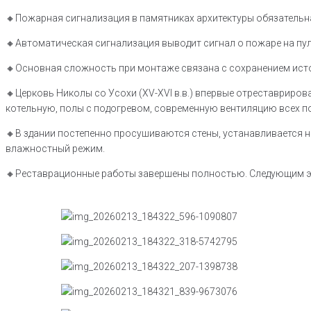
🔸Пожарная сигнализация в памятниках архитектуры обязательна 
🔸Автоматическая сигнализация выводит сигнал о пожаре на пу
🔸Основная сложность при монтаже связана с сохранением исто
🔸Церковь Николы со Усохи (XV-XVI в.в.) впервые отреставриро
котельную, полы с подогревом, современную вентиляцию всех п
🔸В здании постепенно просушиваются стены, устанавливается н
влажностный режим.
🔸Реставрационные работы завершены полностью. Следующим эта