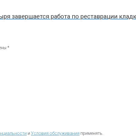
я завершается работа по реставрации кладки
чены
*
енциальности
и
Условия обслуживания
применять.