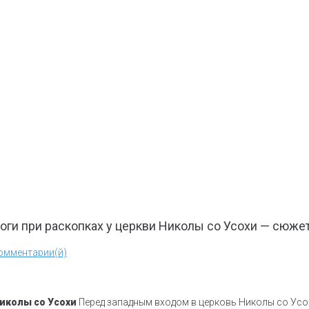
оги при раскопках у церкви Николы со Усохи — сюже
омментарии(й)
Николы со Усохи
Перед западным входом в церковь Николы со Усохи