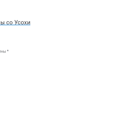
лы со Усохи
чены
*