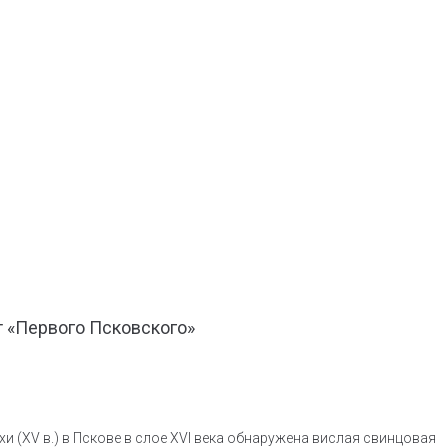
т «Первого Псковского»
 (XV в.) в Пскове в слое XVI века обнаружена вислая свинцовая