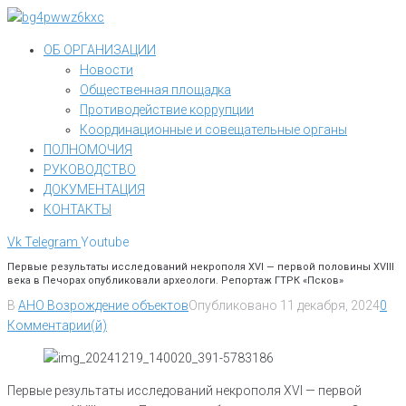
Перейти
к
ОБ ОРГАНИЗАЦИИ
контенту
Новости
Общественная площадка
Противодействие коррупции
Координационные и совещательные органы
ПОЛНОМОЧИЯ
РУКОВОДСТВО
ДОКУМЕНТАЦИЯ
КОНТАКТЫ
Vk
Telegram
Youtube
Первые результаты исследований некрополя XVI — первой половины XVIII
века в Печорах опубликовали археологи. Репортаж ГТРК «Псков»
В
АНО Возрождение объектов
Опубликовано
11 декабря, 2024
0
Комментарии(й)
Первые результаты исследований некрополя XVI — первой