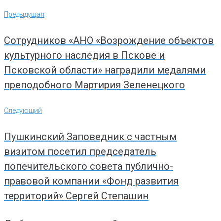
Навигация
Предыдущая
Предыдущая
по
записям
Сотрудников «АНО «Возрождение объектов
культурного наследия в Пскове и
Псковской области» наградили медалями
преподобного Мартирия Зеленецкого
Следующий
Следующий
Пушкинский Заповедник с частным
визитом посетил председатель
попечительского совета публично-
правовой компании «Фонд развития
территорий» Сергей Степашин