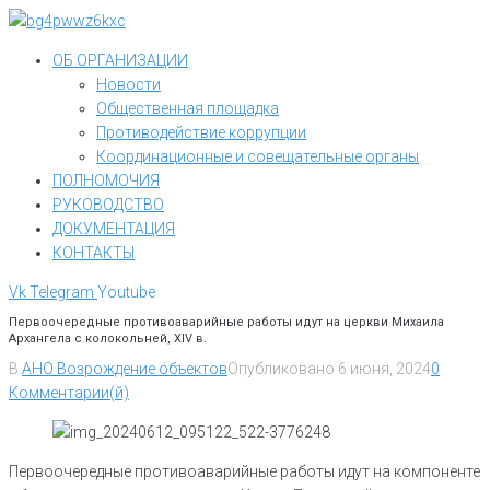
Перейти
к
ОБ ОРГАНИЗАЦИИ
контенту
Новости
Общественная площадка
Противодействие коррупции
Координационные и совещательные органы
ПОЛНОМОЧИЯ
РУКОВОДСТВО
ДОКУМЕНТАЦИЯ
КОНТАКТЫ
Vk
Telegram
Youtube
Первоочередные противоаварийные работы идут на церкви Михаила
Архангела с колокольней, XIV в.
В
АНО Возрождение объектов
Опубликовано
6 июня, 2024
0
Комментарии(й)
Первоочередные противоаварийные работы идут на компоненте