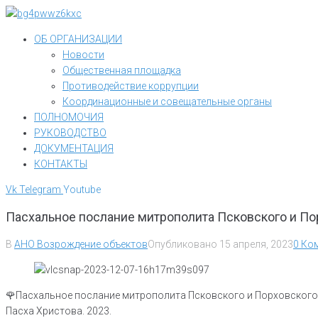
Перейти
к
ОБ ОРГАНИЗАЦИИ
контенту
Новости
Общественная площадка
Противодействие коррупции
Координационные и совещательные органы
ПОЛНОМОЧИЯ
РУКОВОДСТВО
ДОКУМЕНТАЦИЯ
КОНТАКТЫ
Vk
Telegram
Youtube
Пасхальное послание митрополита Псковского и Пор
В
АНО Возрождение объектов
Опубликовано
15 апреля, 2023
0 Ко
🌹Пасхальное послание митрополита Псковского и Порховского
Пасха Христова. 2023.