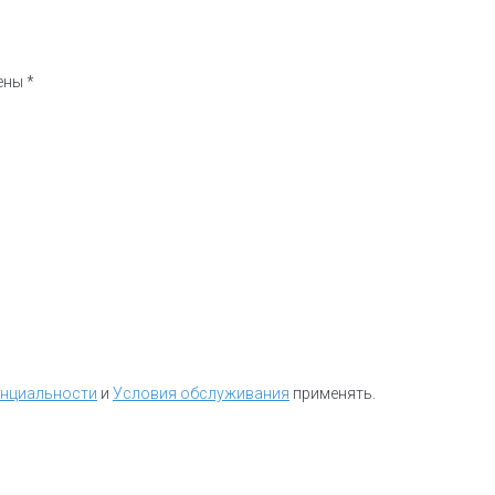
чены
*
енциальности
и
Условия обслуживания
применять.