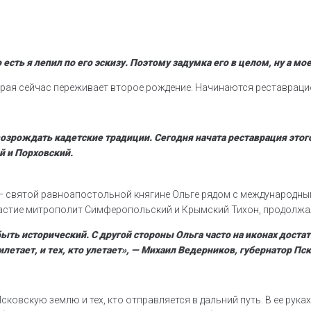
есть я лепил по его эскизу. Поэтому задумка его в целом, ну а м
рая сейчас переживает второе рождение. Начинаются реставраци
 возрождать кадетские традиции. Сегодня начата реставрация это
й и Порховский.
— святой равноапостольной княгине Ольге рядом с международным
астие митрополит Симферопольский и Крымский Тихон, продолжал
ть исторический. С другой стороны Ольга часто на иконах достат
илетает, и тех, кто улетает», — Михаил Ведерников, губернатор Пс
ковскую землю и тех, кто отправляется в дальний путь. В ее рук