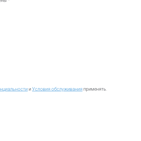
чены
*
енциальности
и
Условия обслуживания
применять.