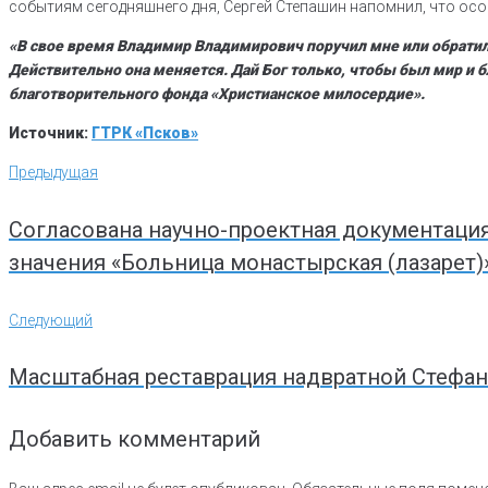
событиям сегодняшнего дня, Сергей Степашин напомнил, что осо
«В свое время Владимир Владимирович поручил мне или обратил
Действительно она меняется. Дай Бог только, чтобы был мир и 
благотворительного фонда «Христианское милосердие».
Источник:
ГТРК «Псков»
Навигация
Предыдущая
Предыдущая
по
записям
Согласована научно-проектная документация
значения «Больница монастырская (лазарет)», к
Следующий
Следующий
Масштабная реставрация надвратной Стефа
Добавить комментарий