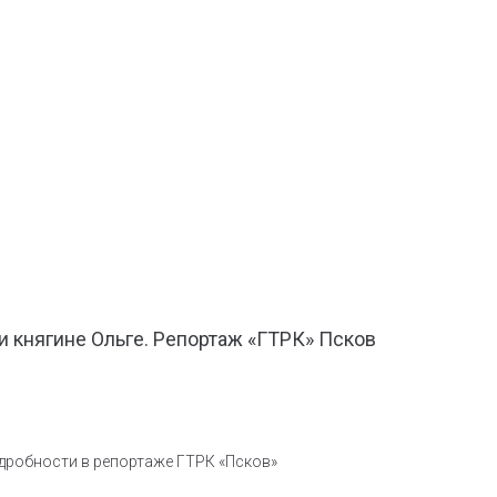
и княгине Ольге. Репортаж «ГТРК» Псков
одробности в репортаже ГТРК «Псков»