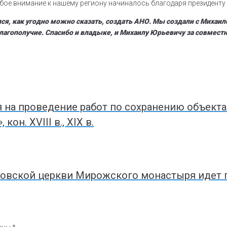
бое внимание к нашему региону начиналось благодаря президенту 
ся, как угодно можно сказать, создать АНО. Мы создали с Миха
благополучие. Спасибо и владыке, и Михаилу Юрьевичу за совмест
 на проведение работ по сохранению объект
он. XVIII в., XIX в.
новской церкви Мирожского монастыря идет 