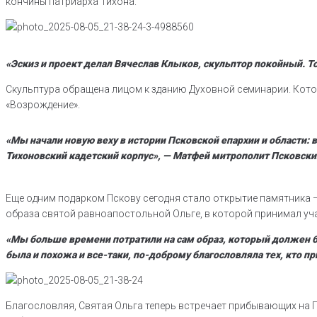
кончины патриарха Тихона.
«Эскиз и проект делал Вячеслав Клыков, скульптор покойный. То 
Скульптура обращена лицом к зданию Духовной семинарии. Кото
«Возрождение».
«Мы начали новую веху в истории Псковской епархии и области:
Тихоновский кадетский корпус», — Матфей митрополит Псковски
Еще одним подарком Пскову сегодня стало открытие памятника 
образа святой равноапостольной Ольге, в которой принимал уч
«Мы больше времени потратили на сам образ, который должен бы
была и похожа и все-таки, по-доброму благословляла тех, кто пр
Благословляя, Святая Ольга теперь встречает прибывающих на Пс