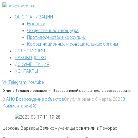
Перейти
к
ОБ ОРГАНИЗАЦИИ
контенту
Новости
Общественная площадка
Противодействие коррупции
Координационные и совещательные органы
ПОЛНОМОЧИЯ
РУКОВОДСТВО
ДОКУМЕНТАЦИЯ
КОНТАКТЫ
Vk
Telegram
Youtube
О чине Великого освящения Варваринской церкви после реставрации.￼
В
АНО Возрождение объектов
Опубликовано
6 марта, 2023
0
Комментарии(й)
Церковь Варвары Великомученицы освятили в Печорах