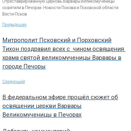
Отреставрированную церковь Варвары Великомученицы
освятили в Печорах. Новости Пскова и Псковской области.
Вести-Псков
Навигация
Предыдущая
Предыдущая
по
записям
Митрополит Псковский и Порховский
Тихон поздравил всех с чином освящения
храма святой великомученицы Варвары в
городе Печоры
Следующий
Следующий
В федеральном эфире прошёл сюжет об
освящении церкви Варвары
Великомученицы в Печорах