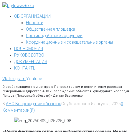
Перейти
к
ОБ ОРГАНИЗАЦИИ
контенту
Новости
Общественная площадка
Противодействие коррупции
Координационные и совещательные органы
ПОЛНОМОЧИЯ
РУКОВОДСТВО
ДОКУМЕНТАЦИЯ
КОНТАКТЫ
Vk
Telegram
Youtube
О реабилитационном центре в Печорах гостям и попечителям рассказа
генеральный директор АНО «Возрождение объектов культурного наследия
Пскова (Псковской области)» Денис Василенко
В
АНО Возрождение объектов
Опубликовано
5 августа, 2025
0
Комментарии(й)
«Центр фактически готов, вся инфраструктура создана. Но нам