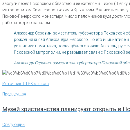
заслуги перед Псковской областью и её жителями. Тихон (Шевку
митрополитом Симферопольским и Крымским. В качестве заслуг 
Псково-Печерского монастыря, число паломников куда достигло
работы под его началом.
Александр Серавин, заместитель губернатора Псковской о
рождения князя Александра Невского. По его инициативе и
установка памятника, посвящённого князю Александру Не
Псковской митрополии, не разрывает связи с Псковской з
Александр Серавин, заместитель губернатора Псковской обл
Источник: ГТРК «Псков»
Навигация
Предыдущая
Предыдущая
по
записям
Музей христианства планируют открыть в П
Следующий
Следующий