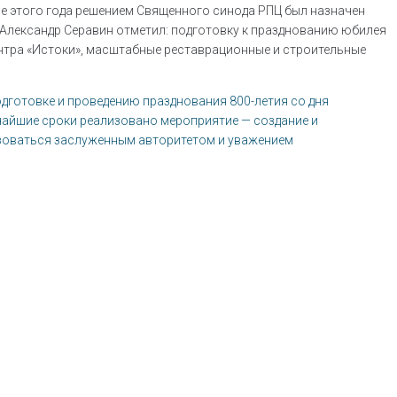
ре этого года решением Священного синода РПЦ был назначен
Александр Серавин отметил: подготовку к празднованию юбилея
нтра «Истоки», масштабные реставрационные и строительные
дготовке и проведению празднования 800-летия со дня
тчайшие сроки реализовано мероприятие — создание и
ьзоваться заслуженным авторитетом и уважением