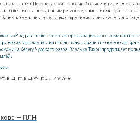
нов) возглавлял Псковскую митрополию больше пяти лет. В октяб
владыки Тихона перед нашим регионом, заместитель губернатора 
 более полумиллиона человек; открытие историко-культурного це
бласти.«Владыка вошёл в состав организационного комитета по по
 при его активном участии в план празднования включено и в кра
вскому на берегу Чудского озера. Владыка Тихон продолжает пол
емлёй»
асти
скове — ПЛН