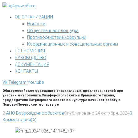
Перейти
к
ОБ ОРГАНИЗАЦИИ
контенту
Новости
Общественная площадка
Противодействие коррупции
Координационные и совещательные органы
ПОЛНОМОЧИЯ
РУКОВОДСТВО
ДОКУМЕНТАЦИЯ
КОНТАКТЫ
Vk
Telegram
Youtube
Общероссийское совещание епархиальных древлехранителей при
участии митрополита Симферопольского и Крымского Тихона,
председателя Патриаршего совета по культуре начинает работу в
Псково-Печерском монастыре
В
АНО Возрождение объектов
Опубликовано
24 октября, 2024
0
Комментарии(й)