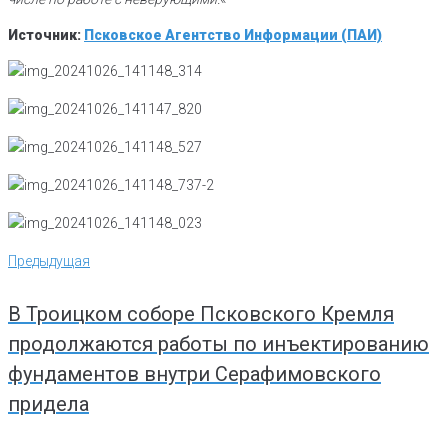
Источник:
Псковское Агентство Информации (ПАИ)
Навигация
Предыдущая
Предыдущая
по
записям
В Троицком соборе Псковского Кремля
продолжаются работы по инъектированию
фундаментов внутри Серафимовского
придела