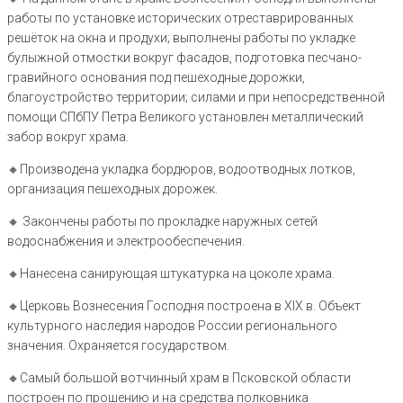
работы по установке исторических отреставрированных
решëток на окна и продухи; выполнены работы по укладке
булыжной отмостки вокруг фасадов, подготовка песчано-
гравийного основания под пешеходные дорожки,
благоустройство территории; силами и при непосредственной
помощи СПбПУ Петра Великого установлен металлический
забор вокруг храма.
🔸️Производена укладка бордюров, водоотводных лотков,
организация пешеходных дорожек.
🔸️ Закончены работы по прокладке наружных сетей
водоснабжения и электрообеспечения.
🔸️Нанесена санирующая штукатурка на цоколе храма.
🔸️Церковь Вознесения Господня построена в XIX в. Объект
культурного наследия народов России регионального
значения. Охраняется государством.
🔸️Самый большой вотчинный храм в Псковской области
построен по прошению и на средства полковника