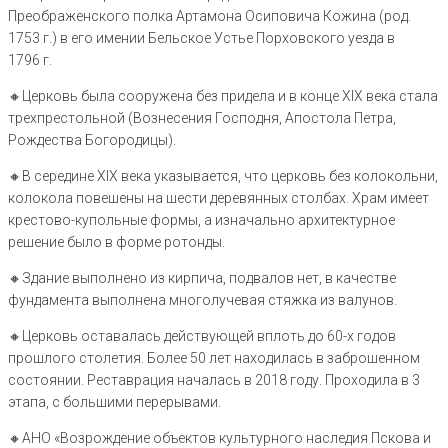
Преображенского полка Артамона Осиповича Кожина (род.
1753 г.) в его имении Бельское Устье Порховского уезда в
1796 г.
🔸️Церковь была сооружена без придела и в конце XIX века стала
трехпрестольной (Вознесения Господня, Апостола Петра,
Рождества Богородицы).
🔸️В середине XIX века указывается, что церковь без колокольни,
колокола повешены на шести деревянных столбах. Храм имеет
крестово-купольные формы, а изначально архитектурное
решение было в форме ротонды.
🔸️Здание выполнено из кирпича, подвалов нет, в качестве
фундамента выполнена многолучевая стяжка из валунов.
🔸️Церковь оставалась действующей вплоть до 60-х годов
прошлого столетия. Более 50 лет находилась в заброшенном
состоянии. Реставрация началась в 2018 году. Проходила в 3
этапа, с большими перерывами.
🔸️АНО «Возрождение объектов культурного наследия Пскова и