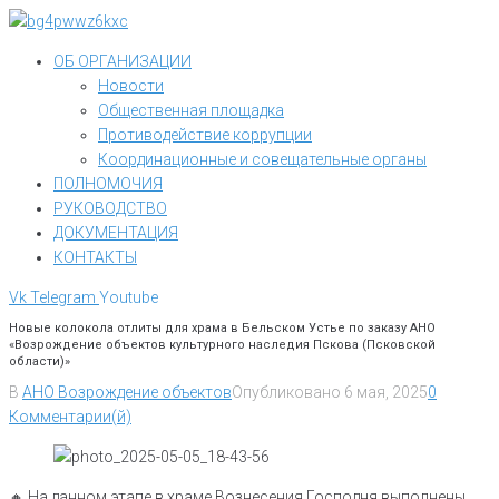
Перейти
к
ОБ ОРГАНИЗАЦИИ
контенту
Новости
Общественная площадка
Противодействие коррупции
Координационные и совещательные органы
ПОЛНОМОЧИЯ
РУКОВОДСТВО
ДОКУМЕНТАЦИЯ
КОНТАКТЫ
Vk
Telegram
Youtube
Новые колокола отлиты для храма в Бельском Устье по заказу АНО
«Возрождение объектов культурного наследия Пскова (Псковской
области)»
В
АНО Возрождение объектов
Опубликовано
6 мая, 2025
0
Комментарии(й)
🔸️ На данном этапе в храме Вознесения Господня выполнены