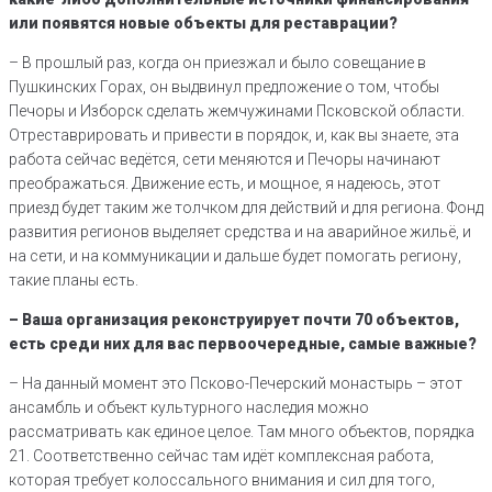
или появятся новые объекты для реставрации?
– В прошлый раз, когда он приезжал и было совещание в
Пушкинских Горах, он выдвинул предложение о том, чтобы
Печоры и Изборск сделать жемчужинами Псковской области.
Отреставрировать и привести в порядок, и, как вы знаете, эта
работа сейчас ведётся, сети меняются и Печоры начинают
преображаться. Движение есть, и мощное, я надеюсь, этот
приезд будет таким же толчком для действий и для региона. Фонд
развития регионов выделяет средства и на аварийное жильё, и
на сети, и на коммуникации и дальше будет помогать региону,
такие планы есть.
– Ваша организация реконструирует почти 70 объектов,
есть среди них для вас первоочередные, самые важные?
– На данный момент это Псково-Печерский монастырь – этот
ансамбль и объект культурного наследия можно
рассматривать как единое целое. Там много объектов, порядка
21. Соответственно сейчас там идёт комплексная работа,
которая требует колоссального внимания и сил для того,