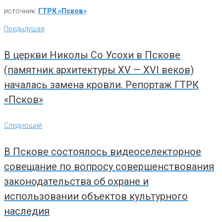
источник:
ГТРК «Псков»
Навигация
Предыдущая
Предыдущая
по
записям
В церкви Николы Со Усохи в Пскове
(памятник архитектуры XV — XVI веков)
началась замена кровли. Репортаж ГТРК
«Псков»
Следующий
Следующий
В Пскове состоялось видеоселекторное
совещание по вопросу совершенствования
законодательства об охране и
использовании объектов культурного
наследия