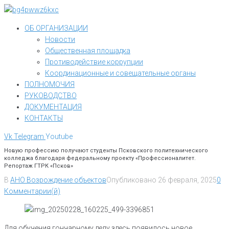
Перейти
к
ОБ ОРГАНИЗАЦИИ
контенту
Новости
Общественная площадка
Противодействие коррупции
Координационные и совещательные органы
ПОЛНОМОЧИЯ
РУКОВОДСТВО
ДОКУМЕНТАЦИЯ
КОНТАКТЫ
Vk
Telegram
Youtube
Новую профессию получают студенты Псковского политехнического
колледжа благодаря федеральному проекту «Профессионалитет.
Репортаж ГТРК «Псков»
В
АНО Возрождение объектов
Опубликовано
26 февраля, 2025
0
Комментарии(й)
Для обучения гончарному делу здесь появилось новое