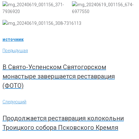
источник
Навигация
Предыдущая
Предыдущая
по
записям
В Свято-Успенском Святогорском
монастыре завершается реставрация
(ФОТО)
Следующий
Следующий
Продолжается реставрация колокольни
Троицкого собора Псковского Кремля