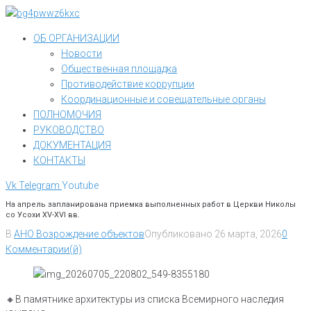
Перейти
к
ОБ ОРГАНИЗАЦИИ
контенту
Новости
Общественная площадка
Противодействие коррупции
Координационные и совещательные органы
ПОЛНОМОЧИЯ
РУКОВОДСТВО
ДОКУМЕНТАЦИЯ
КОНТАКТЫ
Vk
Telegram
Youtube
На апрель запланирована приемка выполненных работ в Церкви Николы
со Усохи XV-XVI вв.
В
АНО Возрождение объектов
Опубликовано
26 марта, 2026
0
Комментарии(й)
🔸В памятнике архитектуры из списка Всемирного наследия