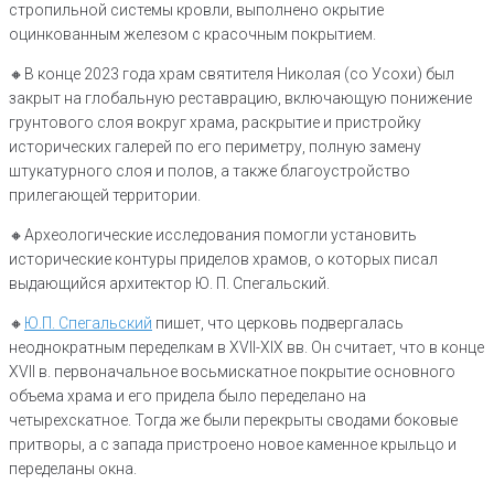
стропильной системы кровли, выполнено окрытие
оцинкованным железом с красочным покрытием.
🔸В конце 2023 года храм святителя Николая (со Усохи) был
закрыт на глобальную реставрацию, включающую понижение
грунтового слоя вокруг храма, раскрытие и пристройку
исторических галерей по его периметру, полную замену
штукатурного слоя и полов, а также благоустройство
прилегающей территории.
🔸Археологические исследования помогли установить
исторические контуры приделов храмов, о которых писал
выдающийся архитектор Ю. П. Спегальский.
🔸
Ю.П. Спегальский
пишет, что церковь подвергалась
неоднократным переделкам в XVII-XIX вв. Он считает, что в конце
XVII в. первоначальное восьмискатное покрытие основного
объема храма и его придела было переделано на
четырехскатное. Тогда же были перекрыты сводами боковые
притворы, а с запада пристроено новое каменное крыльцо и
переделаны окна.