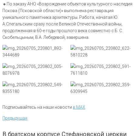
🔸По заказу АНО «Возрождение объектов культурного наследия
Пскова (Псковской области)» выполнена реставрация
уникального памятника архитектуры. Работа, начатая Ю.
А.Спегальским сразу после Великой Отечественной войны,
продолженная в 60-е годы прошлого века совместно с Б. С.
Скобельцыным, В.А. Лебедевой, завершена.
Подписывайтесь на наши новости
в MAX
Навигация
Предыдущая
Предыдущая
по
записям
В братском корпусе Стефановской церкви