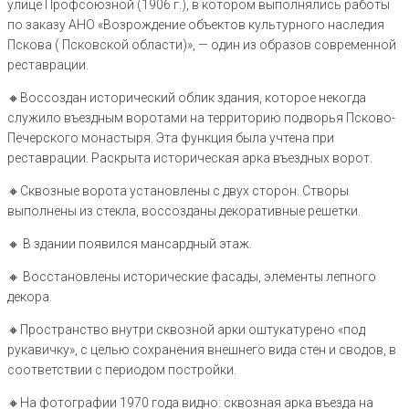
улице Профсоюзной (1906 г.), в котором выполнялись работы
по заказу АНО «Возрождение объектов культурного наследия
Пскова ( Псковской области)», — один из образов современной
реставрации.
🔸️Воссоздан исторический облик здания, которое некогда
служило въездным воротами на территорию подворья Псково-
Печерского монастыря. Эта функция была учтена при
реставрации. Раскрыта историческая арка въездных ворот.
🔸️Сквозные ворота установлены с двух сторон. Створы
выполнены из стекла, воссозданы декоративные решетки.
🔸️ В здании появился мансардный этаж.
🔸️ Восстановлены исторические фасады, элементы лепного
декора.
🔸️Пространство внутри сквозной арки оштукатурено «под
рукавичку», с целью сохранения внешнего вида стен и сводов, в
соответствии с периодом постройки.
🔸️На фотографии 1970 года видно: сквозная арка въезда на