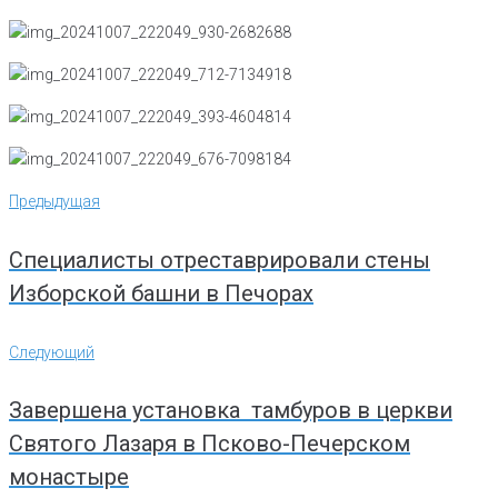
Навигация
Предыдущая
Предыдущая
по
записям
Специалисты отреставрировали стены
Изборской башни в Печорах
Следующий
Следующий
Завершена установка тамбуров в церкви
Святого Лазаря в Псково-Печерском
монастыре