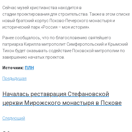
Сейчас музей христианства находится в
стадии проектирования для строительства. Также в этом списке
новый братский корпус Псково-Печерского монастыря и
исторический парк «Россия – моя история».
Ранее сообщалось, что по благословению святейшего
патриарха Кирилла митрополит Симферопольский и Крымский
Тихон будет оказывать содействие Псковской митрополии по
завершению начатых проектов.
Источник:
ПЛН
Навигация
Предыдущая
Предыдущая
по
записям
Началась реставрация Стефановской
церкви Мирожского монастыря в Пскове
Следующий
Следующий