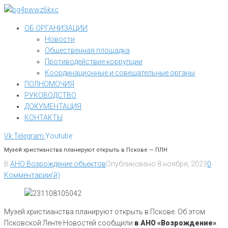
Перейти
к
ОБ ОРГАНИЗАЦИИ
контенту
Новости
Общественная площадка
Противодействие коррупции
Координационные и совещательные органы
ПОЛНОМОЧИЯ
РУКОВОДСТВО
ДОКУМЕНТАЦИЯ
КОНТАКТЫ
Vk
Telegram
Youtube
Музей христианства планируют открыть в Пскове — ПЛН
В
АНО Возрождение объектов
Опубликовано
8 ноября, 2023
0
Комментарии(й)
Музей христианства планируют открыть в Пскове. Об этом
Псковской Ленте Новостей сообщили
в АНО «Возрождение»
.