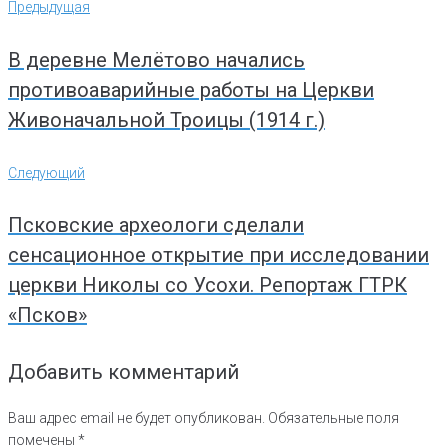
Навигация
Предыдущая
Предыдущая
по
записям
В деревне Мелётово начались
противоаварийные работы на Церкви
Живоначальной Троицы (1914 г.)
Следующий
Следующий
Псковские археологи сделали
сенсационное открытие при исследовании
церкви Николы со Усохи. Репортаж ГТРК
«Псков»
Добавить комментарий
Ваш адрес email не будет опубликован.
Обязательные поля
помечены
*