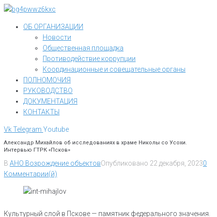
Перейти
к
ОБ ОРГАНИЗАЦИИ
контенту
Новости
Общественная площадка
Противодействие коррупции
Координационные и совещательные органы
ПОЛНОМОЧИЯ
РУКОВОДСТВО
ДОКУМЕНТАЦИЯ
КОНТАКТЫ
Vk
Telegram
Youtube
Александр Михайлов об исследованиях в храме Николы со Усохи.
Интервью ГТРК «Псков»
В
АНО Возрождение объектов
Опубликовано
22 декабря, 2023
0
Комментарии(й)
Культурный слой в Пскове — памятник федерального значения.