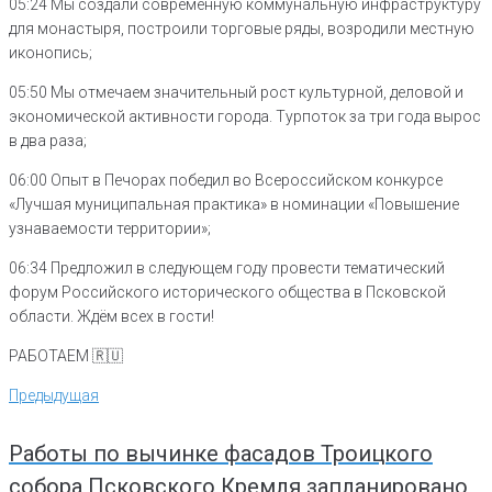
05:24 Мы создали современную коммунальную инфраструктуру
для монастыря, построили торговые ряды, возродили местную
иконопись;
05:50 Мы отмечаем значительный рост культурной, деловой и
экономической активности города. Турпоток за три года вырос
в два раза;
06:00 Опыт в Печорах победил во Всероссийском конкурсе
«Лучшая муниципальная практика» в номинации «Повышение
узнаваемости территории»;
06:34 Предложил в следующем году провести тематический
форум Российского исторического общества в Псковской
области. Ждём всех в гости!
РАБОТАЕМ 🇷🇺
Навигация
Предыдущая
Предыдущая
по
записям
Работы по вычинке фасадов Троицкого
собора Псковского Кремля запланировано