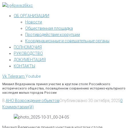
Перейти
к
ОБ ОРГАНИЗАЦИИ
контенту
Новости
Общественная площадка
Противодействие коррупции
Координационные и совещательные органы
ПОЛНОМОЧИЯ
РУКОВОДСТВО
ДОКУМЕНТАЦИЯ
КОНТАКТЫ
Vk
Telegram
Youtube
Михаил Ведерников принял участие в круглом столе Российского
исторического общества, посвящённом сохранению историко-культурного
наследия малых городов России
В
АНО Возрождение объектов
Опубликовано
30 октября, 2025
0
Комментарии(й)
Михаил Ведерников принял участие в круглом столе