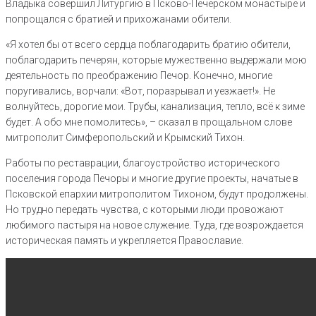
Владыка совершил Литургию в Псково-Печерском монастыре и
попрощался с братией и прихожанами обители.
«Я хотел бы от всего сердца поблагодарить братию обители,
поблагодарить печерян, которые мужественно выдержали мою
деятельность по преображению Печор. Конечно, многие
поругивались, ворчали: «Вот, поразрывал и уезжает!». Не
волнуйтесь, дорогие мои. Трубы, канализация, тепло, всё к зиме
будет. А обо мне помолитесь», – сказал в прощальном слове
митрополит Симферопольский и Крымский Тихон.
Работы по реставрации, благоустройство исторического
поселения города Печоры и многие другие проекты, начатые в
Псковской епархии митрополитом Тихоном, будут продолжены.
Но трудно передать чувства, с которыми люди провожают
любимого пастыря на новое служение. Туда, где возрождается
историческая память и укрепляется Православие.