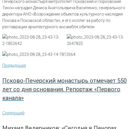
Печерского монастыря митрополит Псковский и Порховский
Тихон наградил Дениса Анатольевича Василенко, генерального
директора АНО «Возрождение объектов культурного наследия
Пскова и Псковской области», и его коллег за работу по
реставрации архитектурного ансамбля обители
Навигация
Предыдущая
Предыдущая
по
записям
Псково-Печерский монастырь отмечает 550
лет со дня основания. Репортаж «Первого
канала»
Следующий
Следующий
Михаил Ведерников: «Сегодня в Печорах