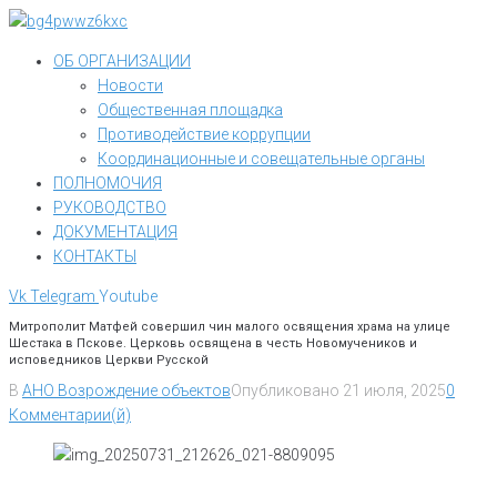
Перейти
к
ОБ ОРГАНИЗАЦИИ
контенту
Новости
Общественная площадка
Противодействие коррупции
Координационные и совещательные органы
ПОЛНОМОЧИЯ
РУКОВОДСТВО
ДОКУМЕНТАЦИЯ
КОНТАКТЫ
Vk
Telegram
Youtube
Митрополит Матфей совершил чин малого освящения храма на улице
Шестака в Пскове. Церковь освящена в честь Новомучеников и
исповедников Церкви Русской
В
АНО Возрождение объектов
Опубликовано
21 июля, 2025
0
Комментарии(й)
.