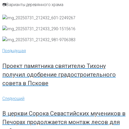
📷Варианты деревянного храма
Навигация
Предыдущая
Предыдущая
по
записям
Проект памятника святителю Тихону
получил одобрение градостроительного
совета в Пскове
Следующий
Следующий
В церкви Сорока Севастийских мучеников в
Печорах продолжается монтаж лесов для