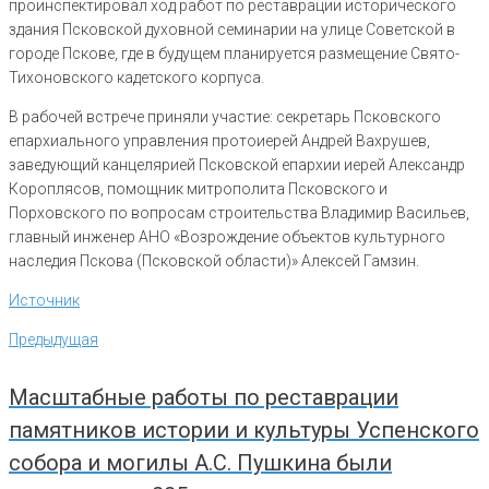
проинспектировал ход работ по реставрации исторического
здания Псковской духовной семинарии на улице Советской в
городе Пскове, где в будущем планируется размещение Свято-
Тихоновского кадетского корпуса.
В рабочей встрече приняли участие: секретарь Псковского
епархиального управления протоиерей Андрей Вахрушев,
заведующий канцелярией Псковской епархии иерей Александр
Короплясов, помощник митрополита Псковского и
Порховского по вопросам строительства Владимир Васильев,
главный инженер АНО «Возрождение объектов культурного
наследия Пскова (Псковской области)» Алексей Гамзин.
Источник
Навигация
Предыдущая
Предыдущая
по
записям
Масштабные работы по реставрации
памятников истории и культуры Успенского
собора и могилы А.С. Пушкина были