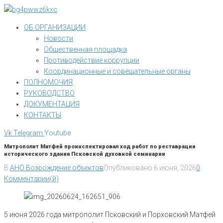
Перейти
к
ОБ ОРГАНИЗАЦИИ
контенту
Новости
Общественная площадка
Противодействие коррупции
Координационные и совещательные органы
ПОЛНОМОЧИЯ
РУКОВОДСТВО
ДОКУМЕНТАЦИЯ
КОНТАКТЫ
Vk
Telegram
Youtube
Митрополит Матфей проинспектировал ход работ по реставрации
исторического здания Псковской духовной семинарии
В
АНО Возрождение объектов
Опубликовано
6 июня, 2026
0
Комментарии(й)
5 июня 2026 года митрополит Псковский и Порховский Матфей