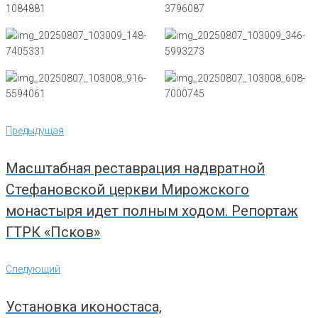
Навигация
Предыдущая
Предыдущая
по
записям
Масштабная реставрация надвратной
Стефановской церкви Мирожского
монастыря идет полным ходом. Репортаж
ГТРК «Псков»
Следующий
Следующий
Установка иконостаса,