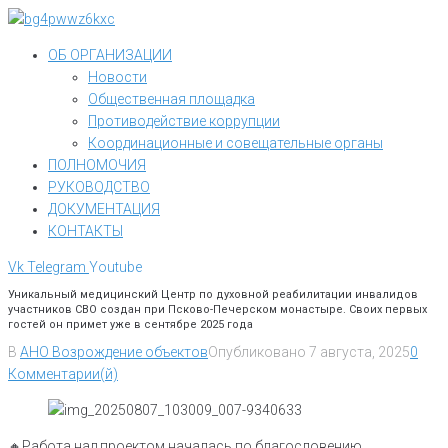
Перейти
к
ОБ ОРГАНИЗАЦИИ
контенту
Новости
Общественная площадка
Противодействие коррупции
Координационные и совещательные органы
ПОЛНОМОЧИЯ
РУКОВОДСТВО
ДОКУМЕНТАЦИЯ
КОНТАКТЫ
Vk
Telegram
Youtube
Уникальный медицинский Центр по духовной реабилитации инвалидов
участников СВО создан при Псково-Печерском монастыре. Своих первых
гостей он примет уже в сентябре 2025 года
В
АНО Возрождение объектов
Опубликовано
7 августа, 2025
0
Комментарии(й)
🔸Работа над проектом началась по благословению