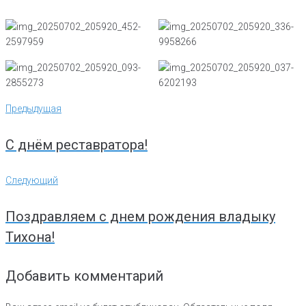
Навигация
Предыдущая
Предыдущая
по
записям
С днём реставратора!
Следующий
Следующий
Поздравляем с днем рождения владыку
Тихона!
Добавить комментарий