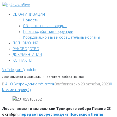
Перейти
к
ОБ ОРГАНИЗАЦИИ
контенту
Новости
Общественная площадка
Противодействие коррупции
Координационные и совещательные органы
ПОЛНОМОЧИЯ
РУКОВОДСТВО
ДОКУМЕНТАЦИЯ
КОНТАКТЫ
Vk
Telegram
Youtube
Леса снимают с колокольни Троицкого собора Пскове
В
АНО Возрождение объектов
Опубликовано
23 октября, 2023
0
Комментарии(й)
Леса снимают с колокольни Троицкого собора Пскове 23
октября,
передает корреспондент Псковской Ленты