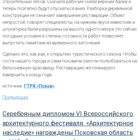
строительных лесов. Сначала рабочие сняли верхние балки и
теперь поэтапно будут спускаться вниз. Разборка деревянной
конструкции не означает завершение реставрации. Объект
непростой, говорят специалисты, на нижнем ярусе известняк и
штукатурка были разрушены на высоту одного метра. Но сейчас
погодные условия и степень готовности работ позволяет
выпустить памятник из временного заточения.
Сделано это, как раз, к открытию туристического сезона. Чтобы
гости нашего города и сами псковичи смогли полюбоваться на
белоснежную красавицу. Реставрацию же планируют
завершить к концу года.
источник:
ГТРК «Псков»
Навигация
Предыдущая
Предыдущая
по
записям
Серебряным дипломом VI Всероссийского
архитектурного фестиваля «Архитектурное
наследие» награждены Псковская область