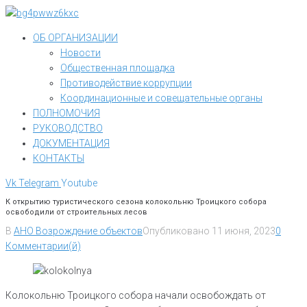
Перейти
к
ОБ ОРГАНИЗАЦИИ
контенту
Новости
Общественная площадка
Противодействие коррупции
Координационные и совещательные органы
ПОЛНОМОЧИЯ
РУКОВОДСТВО
ДОКУМЕНТАЦИЯ
КОНТАКТЫ
Vk
Telegram
Youtube
К открытию туристического сезона колокольню Троицкого собора
освободили от строительных лесов
В
АНО Возрождение объектов
Опубликовано
11 июня, 2023
0
Комментарии(й)
Колокольню Троицкого собора начали освобождать от