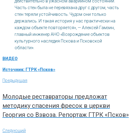
действительно в ужасном аварийном состоянии.
Часть стен была не перевязана друг с другом, часть
стен теряли устойчивость. Чудом они только
держались. И такая история у нас практически на
каждом объекте повторяется», — Алексей Гамзин,
главный инженер АНО «Возрождение объектов
культурного наследия Пскова и Псковской
области».
ВИДЕО
Источник: ГТРК «Псков»
Навигация
Предыдущая
Предыдущая
по
записям
Молодые реставраторы предложат
методику спасения фресок в церкви
Георгия со Взвоза. Репортаж ГТРК «Псков»
Следующий
Следующий