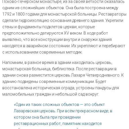
Псково-Печерском монастыре, из за своей ветхости оказалась
одним из сложнейших объектов. Она была построена между
1792 и 1800 годами для монастырской больницы. Реставраторы
сделали гидроизоляцию основания древнего здания. Укрепили
стены и фундаменты подклетов церкви, которые
предположительно датируются XV веком. В ходе работ
выявлено, что все конструкции внутри и снаружи здания
находятся в аварийном состоянии. Их укрепляют и перебирают
с использованием современных методик.
Напомним, в разное время в здании находилась церковь,
монастырская больница, библиотека. После реставрации в
здании снова разместится церковь Лазаря Четверодневного. К
зданию подведены современные коммуникации. Будет
восстановлена историческая ограда, устроены пандусы для
маломобильных граждан и небольшой сад вокруг.
«Один из таких сложных объектов — это объект
Лазаревская церковь. При всём прекрасном виде, в
котором она была при проведении
реставрационных работ, памятник находится