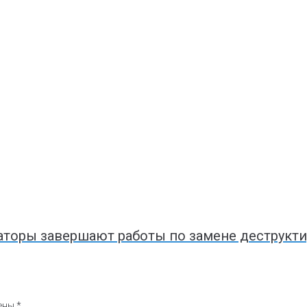
раторы завершают работы по замене деструкт
чены
*