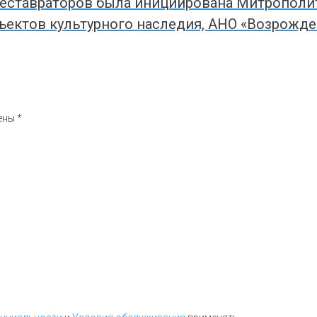
еставраторов была инициирована Митрополи
бъектов культурного наследия, АНО «Возрожд
чены
*