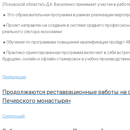
(Псковской области)» Д.А. Василенко принимает участие в рабо
🔸️ Это образовательная программа в рамках реализации мероп
🔸️Проект направлен на создание в системе среднего професси
реального сектора экономики.
🔸️Обучение по программам повышения квалификации пройдут 487
🔸️Практико-ориентированная программа включает в себя встре
будущем», онлайн и офлайн стажировок в учебно-производственн
Навигация
Предыдущая
Предыдущая
по
записям
Продолжаются реставрационные работы на о
Печерского монастыря»
Следующий
Следующий