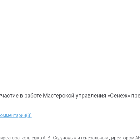
частие в работе Мастерской управления «Сенеж» пр
Комментарии(й)
.директора колледжа А. В. Седуновым и генеральным директором 