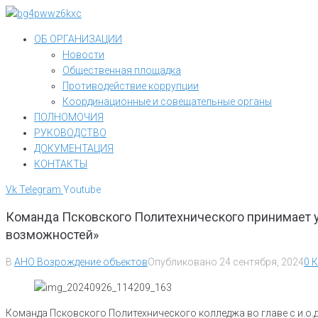
Перейти
к
ОБ ОРГАНИЗАЦИИ
контенту
Новости
Общественная площадка
Противодействие коррупции
Координационные и совещательные органы
ПОЛНОМОЧИЯ
РУКОВОДСТВО
ДОКУМЕНТАЦИЯ
КОНТАКТЫ
Vk
Telegram
Youtube
Команда Псковского Политехнического принимает у
возможностей»
В
АНО Возрождение объектов
Опубликовано
24 сентября, 2024
0 
Команда Псковского Политехнического колледжа во главе с и.о