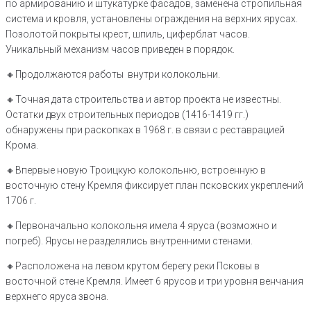
по армированию и штукатурке фасадов, заменена стропильная
система и кровля, установлены ограждения на верхних ярусах.
Позолотой покрыты крест, шпиль, циферблат часов.
Уникальный механизм часов приведен в порядок.
🔸️Продолжаются работы внутри колокольни.
🔸️Точная дата строительства и автор проекта не известны.
Остатки двух строительных периодов (1416-1419 гг.)
обнаружены при раскопках в 1968 г. в связи с реставрацией
Крома.
🔸️Впервые новую Троицкую колокольню, встроенную в
восточную стену Кремля фиксирует план псковских укреплений
1706 г.
🔸️Первоначально колокольня имела 4 яруса (возможно и
погреб). Ярусы не разделялись внутренними стенами.
🔸️Расположена на левом крутом берегу реки Псковы в
восточной стене Кремля. Имеет 6 ярусов и три уровня венчания
верхнего яруса звона.