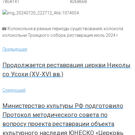
📸 Колокольня в разные периоды существования; колокола
колокольни Троицкого собора; реставрация июль 2024 г.
Навигация
Предыдущая
Предыдущая
по
записям
Продолжается реставрация церкви Николы
со Усохи (XV-XVI вв.)
Следующий
Следующий
Министерство культуры РФ подготовило
Протокол методического совета по
вопросу проекта реставрации объекта
культурного наследия ЮНЕСКО «Церковь