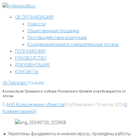
Перейти
к
ОБ ОРГАНИЗАЦИИ
контенту
Новости
Общественная площадка
Противодействие коррупции
Координационные и совещательные органы
ПОЛНОМОЧИЯ
РУКОВОДСТВО
ДОКУМЕНТАЦИЯ
КОНТАКТЫ
Vk
Telegram
Youtube
Колокольня Троицкого собора Псковского Кремля освобождается от
лесов
В
АНО Возрождение объектов
Опубликовано
19 июля, 2024
0
Комментарии(й)
🔸️ Укреплены фундаменты и нижние ярусы, проведены работы