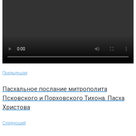
Навигация
Предыдущая
Предыдущая
по
записям
Пасхальное послание митрополита
Псковского и Порховского Тихона. Пасха
Христова
Следующий
Следующий