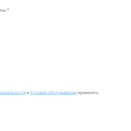
чены
*
енциальности
и
Условия обслуживания
применять.