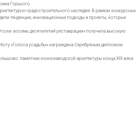
сима Горького.
архитектурно-градостроительного наследия. В рамках конкурсных
дили тенденции, инновационные подходы и проекты, которые
 Усохи: восемь десятилетий реставрации» получила высокую
работу «Голоса усадьбы» награждена Серебряным дипломом
лышово: памятник коннозаводской архитектуры конца XIX века: