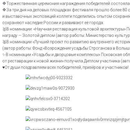
🔷Торжественная церемония награждения победителей состояла
🔷За три дня на деловых площадках фестиваля прошло более 80 
и выставочных экспозиций коллеги поделились опытом сохранен
сохраняют наследие России и развивают её города.
🥇В номинации: «Научная реставрация культовой архитектуры» 
награду — Золотой диплом (автор работы: Министерство культур
🥈В номинации «Лучший проект по развитию внутреннего истори
(автор работы: Фонд «Возрождение усадьбы Строганова в Волыш
✨В номинации «Усадьбы и дворцовые комплексы» Псковская обла
от реставрации к новой жизни» получила Диплом участника (авт
♥️От души поздравляем всех победителей, призёров и участников!