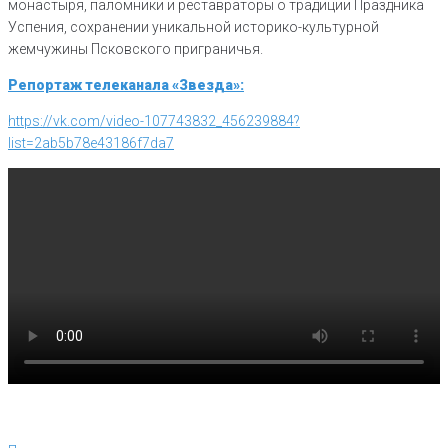
монастыря, паломники и реставраторы о традиции Праздника
Успения, сохранении уникальной историко-культурной
жемчужины Псковского приграничья.
Репортаж телеканала «Звезда»:
https://vk.com/video-107743832_456239884?
list=2ab5b78e43186f7da7
Навигация