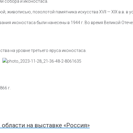
ии собора и иконостаса.
ой, живописью, позолотой памятника искусства XVII — XIX в.в. в 
ания иконостаса были нанесены в 1944 г. Во время Великой Отеч
ства на уровне третьего яруса иконостаса.
866 г.
 области на выставке «Россия»