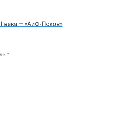
I века — «АиФ-Псков»
чены
*