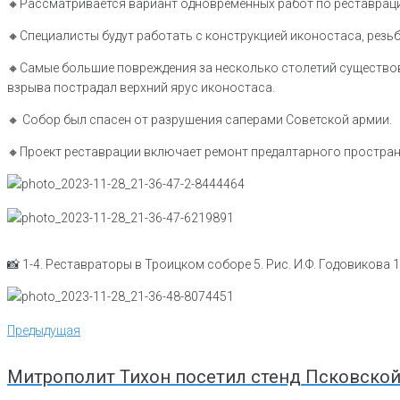
🔸️Рассматривается вариант одновременных работ по реставрац
🔸️Специалисты будут работать с конструкцией иконостаса, резьб
🔸️Самые большие повреждения за несколько столетий существов
взрыва пострадал верхний ярус иконостаса.
🔸️ Собор был спасен от разрушения саперами Советской армии.
🔸️Проект реставрации включает ремонт предалтарного простран
📸 1-4. Реставраторы в Троицком соборе 5. Рис. И.Ф. Годовикова 1
Навигация
Предыдущая
Предыдущая
по
записям
Митрополит Тихон посетил стенд Псковской