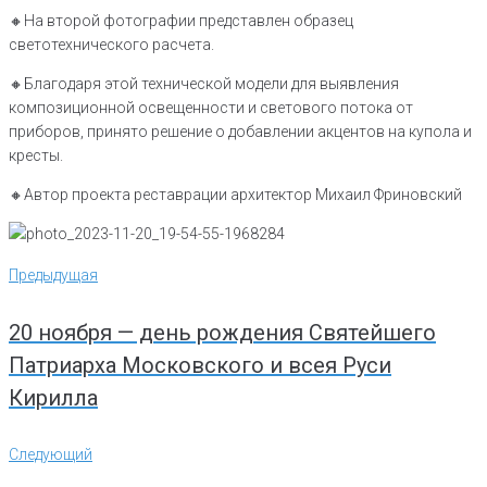
🔸️На второй фотографии представлен образец
светотехнического расчета.
🔸️Благодаря этой технической модели для выявления
композиционной освещенности и светового потока от
приборов, принято решение о добавлении акцентов на купола и
кресты.
🔸️Автор проекта реставрации архитектор Михаил Фриновский
Навигация
Предыдущая
Предыдущая
по
записям
20 ноября — день рождения Святейшего
Патриарха Московского и всея Руси
Кирилла
Следующий
Следующий