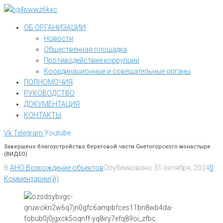
Перейти
к
ОБ ОРГАНИЗАЦИИ
контенту
Новости
Общественная площадка
Противодействие коррупции
Координационные и совещательные органы
ПОЛНОМОЧИЯ
РУКОВОДСТВО
ДОКУМЕНТАЦИЯ
КОНТАКТЫ
Vk
Telegram
Youtube
Завершено благоустройство береговой части Снетогорского монастыря
(ВИДЕО)
В
АНО Возрождение объектов
Опубликовано
31 октября, 2024
0
Комментарии(й)