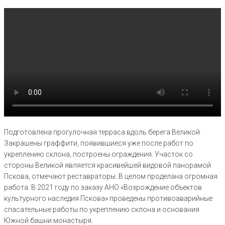
Подготовлена прогулочная терраса вдоль берега Великой.
Закрашены граффити, появившиеся уже после работ по
укреплению склона, построены ограждения. Участок со
стороны Великой является красивейшей видовой панорамой
Пскова, отмечают реставраторы. В целом проделана огромная
работа. В 2021 году по заказу АНО «Возрождение объектов
культурного наследия Пскова» проведены противоаварийные
спасательные работы по укреплению склона и основания
Южной башни монастыря.