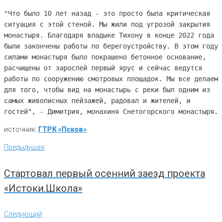
"Что было 10 лет назад - это просто была критическая 
ситуация с этой стеной. Мы жили под угрозой закрытия 
монастыря. Благодаря владыке Тихону в конце 2022 года 
были закончены работы по берегоустройству. В этом году 
силами монастыря было покрашено бетонное основание, 
расчищены от зарослей первый ярус и сейчас ведутся 
работы по сооружению смотровых площадок. Мы все делаем 
для того, чтобы вид на монастырь с реки был одним из 
самых живописных пейзажей, радовал и жителей, и 
гостей", - Димитрия, монахиня Снетогорского монастыря.
источник:
ГТРК «Псков»
Навигация
Предыдущая
Предыдущая
по
записям
Стартовал первый осенний заезд проекта
«Истоки.Школа»
Следующий
Следующий