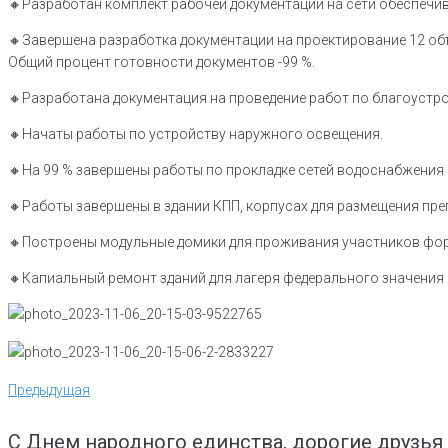
🔸️Разработан комплект рабочей документации на сети обеспеч
🔸️Завершена разработка документации на проектирование 12 о
Общий процент готовности документов -99 %.
🔸️Разработана документация на проведение работ по благоустро
🔸️Начаты работы по устройству наружного освещения.
🔸️На 99 % завершены работы по прокладке сетей водоснабжения 
🔸️Работы завершены в здании КПП, корпусах для размещения пр
🔸️Построены модульные домики для проживания участников фо
🔸️Капиальный ремонт зданий для лагеря федерального значения 
Навигация
Предыдущая
Предыдущая
по
записям
С Днем народного единства, дорогие друзья 