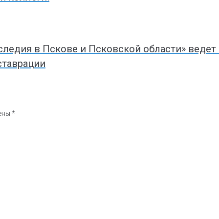
следия в Пскове и Псковской области» ведет
ставрации
чены
*