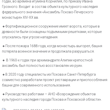
годах, во времена игумена Корнилия, по приказу Ивана
Грозного. Входит в состав объекта культурного наследия
федерального значения «Ансамбль Псково-Печерского
монастыря» XIV-XX вв.
🔸️Фортификационное сооружение имеет ворота, которые в
древности были оснащены подъемными решетками, которые
опускались при угрозе нападения.
🔸️После пожара 1688 года, когда монастырь выгорел, башня
потеряла военное значение и продолжала разрушаться.
🔸️ В 1960-х годах при архимандрите Алипии крепостной
ансамбль был полностью восстановлен из руин.
🔸️В 2020 году специалисты из Пскова и Санкт-Петербурга
совместно разработали проект реставрации и приспособления
башни для современного использования.
🔸️Руководство работами — АНО «Возрождение объектов
культурного наследия города Пскова и Псковской области».