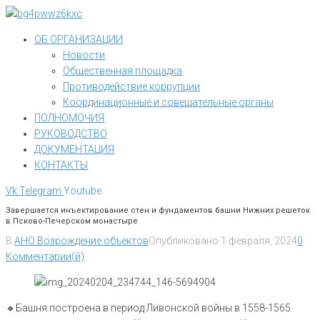
Перейти
к
ОБ ОРГАНИЗАЦИИ
контенту
Новости
Общественная площадка
Противодействие коррупции
Координационные и совещательные органы
ПОЛНОМОЧИЯ
РУКОВОДСТВО
ДОКУМЕНТАЦИЯ
КОНТАКТЫ
Vk
Telegram
Youtube
Завершается инъектирование стен и фундаментов башни Нижних решеток
в Псково-Печерском монастыре
В
АНО Возрождение объектов
Опубликовано
1 февраля, 2024
0
Комментарии(й)
🔸️Башня построена в период Ливонской войны в 1558-1565