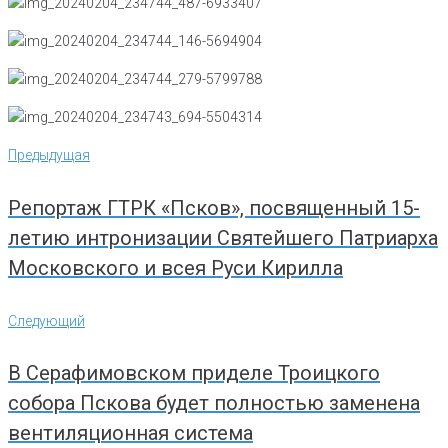
Навигация
Предыдущая
Предыдущая
по
записям
Репортаж ГТРК «Псков», посвященный 15-
летию интронизации Святейшего Патриарха
Московского и всея Руси Кирилла
Следующий
Следующий
В Серафимовском приделе Троицкого
собора Пскова будет полностью заменена
вентиляционная система