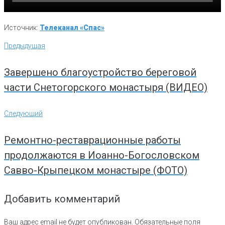
Источник:
Телеканал «Спас»
Навигация
Предыдущая
Предыдущая
по
записям
Завершено благоустройство береговой
части Снетогорского монастыря (ВИДЕО)
Следующий
Следующий
Ремонтно-реставрационные работы
продолжаются в Иоанно-Богословском
Савво-Крыпецком монастыре (ФОТО)
Добавить комментарий
Ваш адрес email не будет опубликован.
Обязательные поля