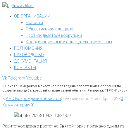
Перейти
к
ОБ ОРГАНИЗАЦИИ
контенту
Новости
Общественная площадка
Противодействие коррупции
Координационные и совещательные органы
ПОЛНОМОЧИЯ
РУКОВОДСТВО
ДОКУМЕНТАЦИЯ
КОНТАКТЫ
Vk
Telegram
Youtube
В Псково-Печерском монастыре проведена спасательная операция по
сохранению дуба, который старше самой обители. Репортаж ГТРК «Псков»
В
АНО Возрождение объектов
Опубликовано
3 октября, 2023
0
Комментарии(й)
Раритетное дерево растет на Святой горке, признано одним из