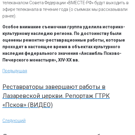
телеканалом Совета Федерации «ВМЕСТЕ-РФ» будут выходить в
эфире телеканала в течение года (о съемках мы рассказывали
ранее).
Особое внимание съемочная группа уделила историко-
культурному наследию региона. По достоинству были
оценены ремонтно-реставрационные работы, которые
проходят в настоящее время в объектах культурного
наследия федерального значения «Ансамбль Псково-
Печерского монастыря», XIV-XX вв.
Навигация
Предыдущая
Предыдущая
по
записям
Реставраторы завершают работы в
Лазаревской церкви. Репортаж ГТРК
«Псков» (ВИДЕО)
Следующий
Следующий