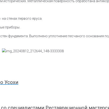
ам исторических. Металлическая поверхность обработана антико
 на стенах первого яруса.
ные приборы.
стен фундамента. Выполнено уплотнение песчаного основания под
о Усохи
о со специалистами Реставрационной мастерс