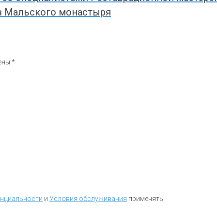
в Мальского монастыря
чены
*
енциальности
и
Условия обслуживания
применять.