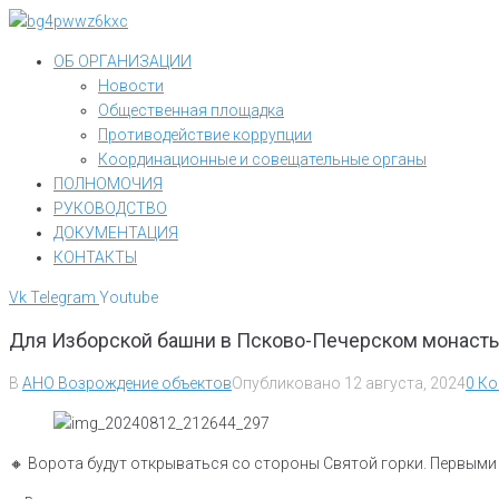
Перейти
к
ОБ ОРГАНИЗАЦИИ
контенту
Новости
Общественная площадка
Противодействие коррупции
Координационные и совещательные органы
ПОЛНОМОЧИЯ
РУКОВОДСТВО
ДОКУМЕНТАЦИЯ
КОНТАКТЫ
Vk
Telegram
Youtube
Для Изборской башни в Псково-Печерском монасты
В
АНО Возрождение объектов
Опубликовано
12 августа, 2024
0 К
🔸️ Ворота будут открываться со стороны Святой горки. Первым