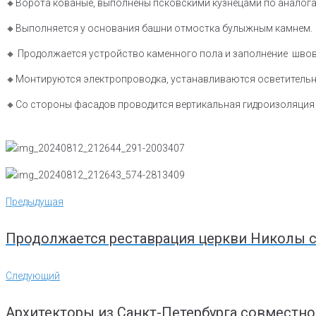
🔸️Ворота кованые, выполнены псковскими кузнецами по аналог
🔸️Выполняется у основания башни отмостка булыжным камнем.
🔸️ Продолжается устройство каменного пола и заполнение швов
🔸️Монтируются электропроводка, устанавливаются осветитель
🔸️Со стороны фасадов проводится вертикальная гидроизоляция 
Навигация
Предыдущая
Предыдущая
по
записям
Продолжается реставрация церкви Николы с
Следующий
Следующий
Архитекторы из Санкт-Петербурга совместн