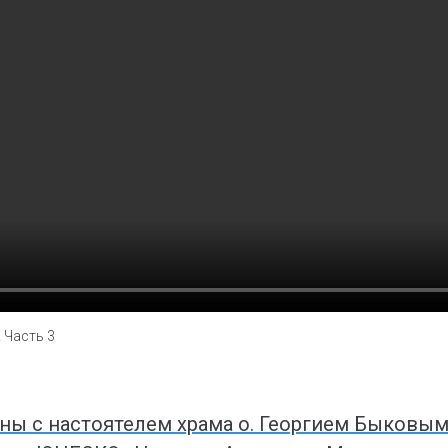
.
Часть 3
аны с настоятелем храма о. Георгием Быковы