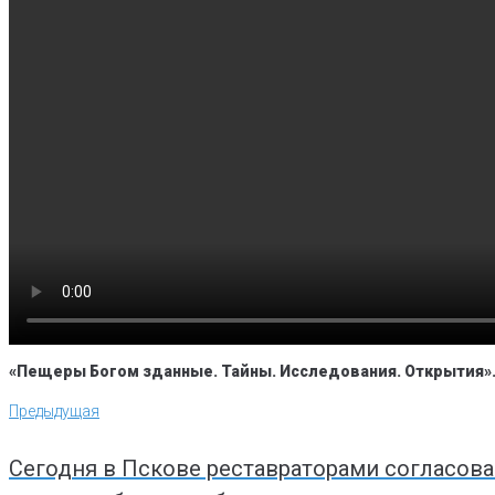
«Пещеры Богом зданные. Тайны. Исследования. Открытия»
Навигация
Предыдущая
Предыдущая
по
записям
Сегодня в Пскове реставраторами согласов