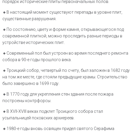
порядок исторические плиты первоначальных полов.
🔸️В настоящий момент существуют перепады в уровне плит,
существенные разрушения.
🔸️По состоянию, цвету и форме камня, открывающегося под
современной плиткой, можно проследить разные периоды в
устройстве исторических плит.
🔸️Современный пол был устроен во время последнего ремонта
собора в 90-е годы прошлого века.
🔸️Троицкий собор, четвертый по счету, был заложен в 1682 году
на том же месте, где стояли предыдущие храмы. Строительство
было завершено в 1699 году.
🔸️В 1770 году для укрепления стен здания после пожара
построены контрфорсы.
🔸️В XVII-XVIII веках подклет Троицкого собора стал
усыпальницей псковских архиереев.
🔸️1980-е годы вновь освящен придел святого Серафима