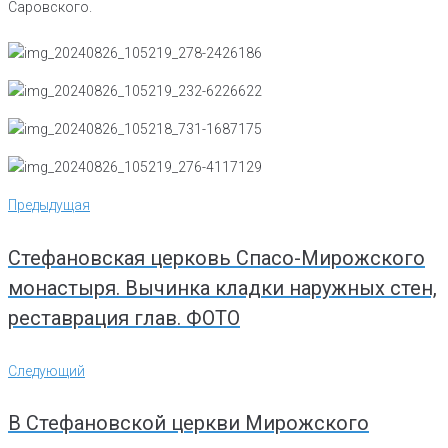
Саровского.
Навигация
Предыдущая
Предыдущая
по
записям
Стефановская церковь Спасо-Мирожского
монастыря. Вычинка кладки наружных стен,
реставрация глав. ФОТО
Следующий
Следующий
В Стефановской церкви Мирожского