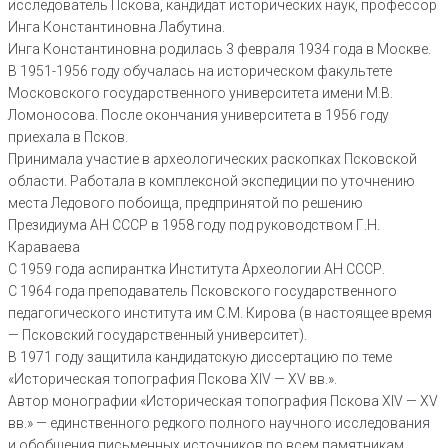
исследователь Пскова, кандидат исторических наук, профессор
Инга Константиновна Лабутина.
Инга Константиновна родилась 3 февраля 1934 года в Москве.
В 1951-1956 году обучалась на историческом факультете
Московского государственного университета имени М.В.
Ломоносова. После окончания университета в 1956 году
приехала в Псков.
Принимала участие в археологических раскопках Псковской
области. Работала в комплексной экспедиции по уточнению
места Ледового побоища, предпринятой по решению
Президиума АН СССР в 1958 году под руководством Г.Н.
Караваева
С 1959 года аспирантка Института Археологии АН СССР.
С 1964 года преподаватель Псковского государственного
педагогического института им С.М. Кирова (в настоящее время
— Псковский государственный университет).
В 1971 году защитила кандидатскую диссертацию по теме
«Историческая топография Пскова XIV — XV вв.».
Автор монографии «Историческая топография Пскова XIV — XV
вв.» — единственного редкого полного научного исследования
и обобщения письменных источников по всем памятникам