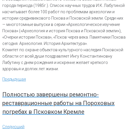
города периода (1985г.). Список научных трудов И.К. Лабутиной
насчитывает более 100 работ по проблемам археологии и
истории средневекового Пскова и Псковской земли. Среди них
— многотомные выпуски в серии «Археологическое изучение
Пскова» («Археология и история Пскова и Псковской земли»),
«Очерки истории Пскова», «Псков через века. Памятники Пскова
сегодня. Археология. История Архитектура».
Комитет по охране объектов культурного наследия Псковской
области от всей души поздравляет Ингу Константиновну
Лабутину с днем рождения и искренне желает крепкого
здоровья и долгих лет жизни.
Навигация
Предыдущая
Предыдущая
по
записям
Полностью завершены ремонтно-
реставрационные работы на Пороховых
погребах в Псковком Кремле
Следующий
Следующий