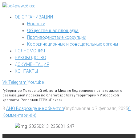
Перейти
к
ОБ ОРГАНИЗАЦИИ
контенту
Новости
Общественная площадка
Противодействие коррупции
Координационные и совещательные органы
ПОЛНОМОЧИЯ
РУКОВОДСТВО
ДОКУМЕНТАЦИЯ
КОНТАКТЫ
Vk
Telegram
Youtube
Губернатор Псковской области Михаил Ведерников познакомился с
реализацией проекта по благоустройству территории у Изборской
крепости. Репортаж ГТРК «Псков»
В
АНО Возрождение объектов
Опубликовано
7 февраля, 2025
0
Комментарии(й)