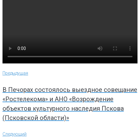
Навигация
Предыдущая
Предыдущая
по
записям
В Печорах состоялось выездное совещание
«Ростелекома» и АНО «Возрождение
объектов культурного наследия Пскова
(Псковской области)»
Следующий
Следующий