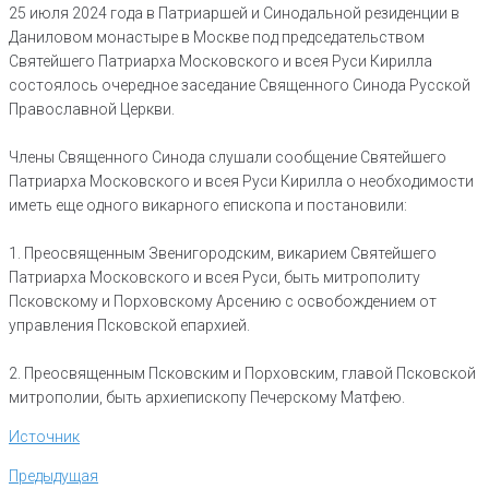
25 июля 2024 года в Патриаршей и Синодальной резиденции в
Даниловом монастыре в Москве под председательством
Святейшего Патриарха Московского и всея Руси Кирилла
состоялось очередное заседание Священного Синода Русской
Православной Церкви.
Члены Священного Синода слушали сообщение Святейшего
Патриарха Московского и всея Руси Кирилла о необходимости
иметь еще одного викарного епископа и постановили:
1. Преосвященным Звенигородским, викарием Святейшего
Патриарха Московского и всея Руси, быть митрополиту
Псковскому и Порховскому Арсению с освобождением от
управления Псковской епархией.
2. Преосвященным Псковским и Порховским, главой Псковской
митрополии, быть архиепископу Печерскому Матфею.
Источник
Навигация
Предыдущая
Предыдущая
по